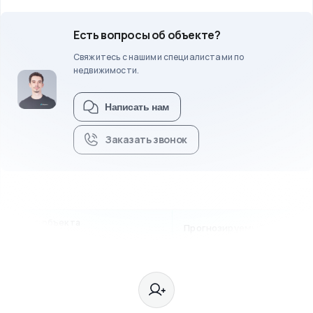
Есть вопросы об объекте?
Свяжитесь с нашими специалистами по
недвижимости.
Написать нам
Заказать звонок
Цена объекта
Прогнозируемый APR
$
220,000
8.29
%
USDT
$
50
Привлечено
:
100.00
%
Цена Доли
: