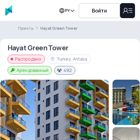
Войти
РУ
Проекты
Hayat Green Tower
Hayat Green Tower
Распродано
Turkey, Antalia
Арендованный
492